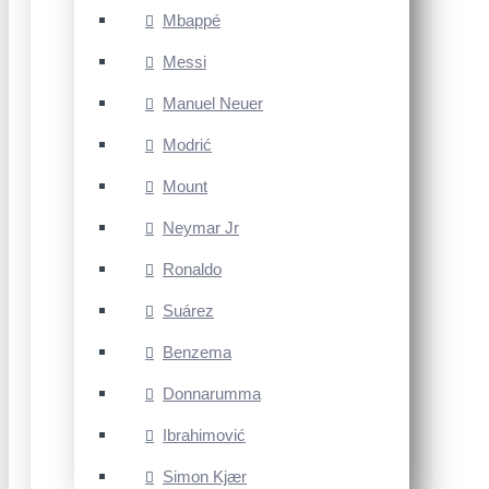
Mbappé
Messi
Manuel Neuer
Modrić
Mount
Neymar Jr
Ronaldo
Suárez
Benzema
Donnarumma
Ibrahimović
Simon Kjær