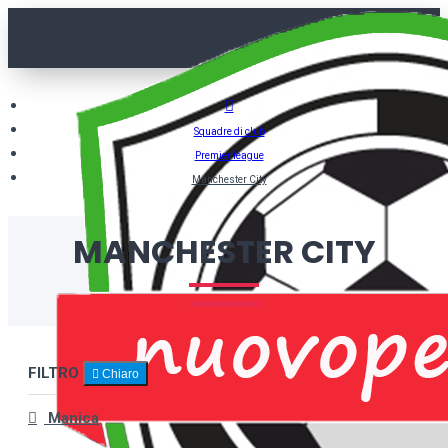
Squadre di club
Premier league
Manchester City
MANCHESTER CITY
FILTRO
Chiaro
Manica