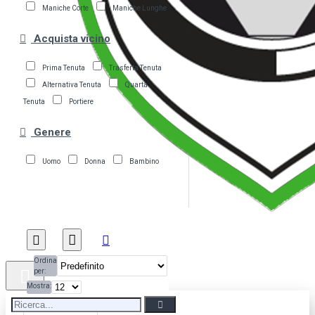
Maniche Corte
Maniche Lunghe
Acquista vicino
Prima Tenuta
Trasferta Tenuta
Alternativa Tenuta
Quarta
Tenuta
Portiere
Genere
Uomo
Donna
Bambino
Ordina
per:
Mostra: