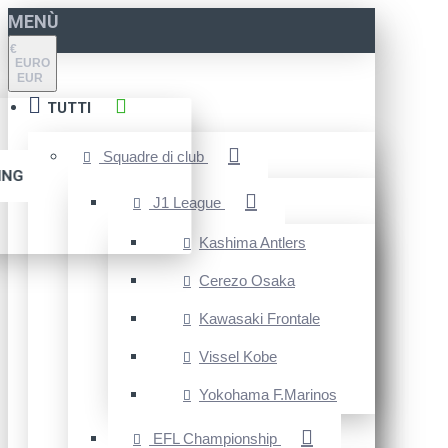
MENÙ
€
EURO
EUR
TUTTI
Squadre di club
ING
J1 League
Kashima Antlers
Cerezo Osaka
Kawasaki Frontale
Vissel Kobe
Yokohama F.Marinos
EFL Championship